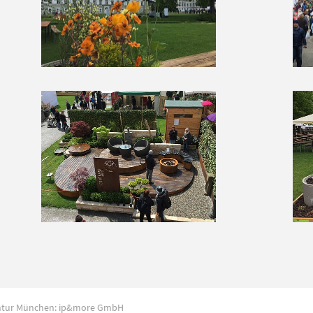
ntur München:
ip&more GmbH